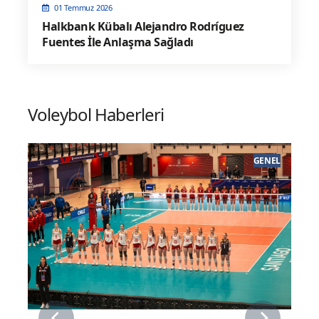
01 Temmuz 2026
Halkbank Kübalı Alejandro Rodríguez
Fuentes İle Anlaşma Sağladı
Voleybol Haberleri
EL
GENEL