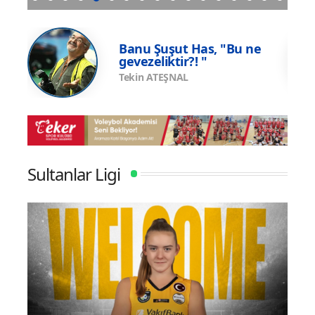
una
Eczacıbaşı Peron İstanbul’un resmi forma
U17 
sponsoru adidas
Şamp
e
Banu Şuşut Has, "Bu ne
gevezeliktir?! "
Tekin ATEŞNAL
Sultanlar Ligi