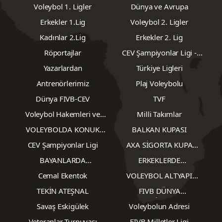
Voleybol 1. Ligler
Dünya ve Avrupa
Erkekler 1.Lig
Voleybol 2. Ligler
Kadınlar 2.Lig
Erkekler 2. Lig
Röportajlar
CEV Şampiyonlar Ligi -
Erkekler
Yazarlardan
Türkiye Ligleri
Antrenörlerimiz
Plaj Voleybolu
Dünya FIVB-CEV
TVF
Voleybol Hakemleri ve
Milli Takımlar
Gözlemcileri
VOLEYBOLDA KONUK
BALKAN KUPASI
YAZARLAR
CEV Şampiyonlar Ligi
AXA SİGORTA KUPA
VOLEY
BAYANLARDA
ERKEKLERDE
TRANSFERLER
TRANSFERLER
Cemal Ekentok
VOLEYBOL ALTYAPI
KARŞILAŞMALARI
TEKİN ATEŞNAL
FIVB DÜNYA
ŞAMPİYONASI
Savaş Eskigülek
Voleybolun Adresi
Veteranlar Turnuvası
FIVB Milletler Ligi