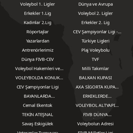
Voleybol 1. Ligler
Dünya ve Avrupa
Erkekler 1.Lig
Voleybol 2. Ligler
Kadınlar 2.Lig
Erkekler 2. Lig
Röportajlar
CEV Şampiyonlar Ligi -
Erkekler
Yazarlardan
Türkiye Ligleri
Antrenörlerimiz
Plaj Voleybolu
Dünya FIVB-CEV
TVF
Voleybol Hakemleri ve
Milli Takımlar
Gözlemcileri
VOLEYBOLDA KONUK
BALKAN KUPASI
YAZARLAR
CEV Şampiyonlar Ligi
AXA SİGORTA KUPA
VOLEY
BAYANLARDA
ERKEKLERDE
TRANSFERLER
TRANSFERLER
Cemal Ekentok
VOLEYBOL ALTYAPI
KARŞILAŞMALARI
TEKİN ATEŞNAL
FIVB DÜNYA
ŞAMPİYONASI
Savaş Eskigülek
Voleybolun Adresi
Veteranlar Turnuvası
FIVB Milletler Ligi