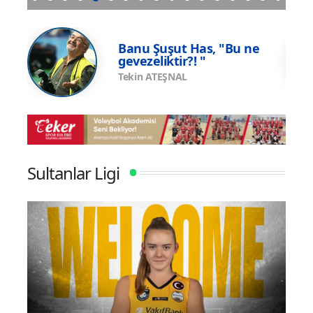
una
Eczacıbaşı Peron İstanbul’un resmi forma
U17 
sponsoru adidas
Şamp
e
Banu Şuşut Has, "Bu ne
gevezeliktir?! "
Tekin ATEŞNAL
Sultanlar Ligi