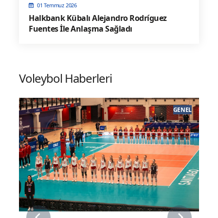
01 Temmuz 2026
Halkbank Kübalı Alejandro Rodríguez
Fuentes İle Anlaşma Sağladı
Voleybol Haberleri
EL
GENEL