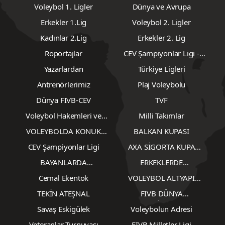
Voleybol 1. Ligler
Dünya ve Avrupa
Erkekler 1.Lig
Voleybol 2. Ligler
Kadınlar 2.Lig
Erkekler 2. Lig
Röportajlar
CEV Şampiyonlar Ligi -
Erkekler
Yazarlardan
Türkiye Ligleri
Antrenörlerimiz
Plaj Voleybolu
Dünya FIVB-CEV
TVF
Voleybol Hakemleri ve
Milli Takımlar
Gözlemcileri
VOLEYBOLDA KONUK
BALKAN KUPASI
YAZARLAR
CEV Şampiyonlar Ligi
AXA SİGORTA KUPA
VOLEY
BAYANLARDA
ERKEKLERDE
TRANSFERLER
TRANSFERLER
Cemal Ekentok
VOLEYBOL ALTYAPI
KARŞILAŞMALARI
TEKİN ATEŞNAL
FIVB DÜNYA
ŞAMPİYONASI
Savaş Eskigülek
Voleybolun Adresi
Veteranlar Turnuvası
FIVB Milletler Ligi