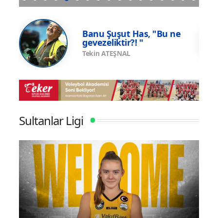
una
Eczacıbaşı Peron İstanbul’un resmi forma
U17 
sponsoru adidas
Şamp
e
Banu Şuşut Has, "Bu ne
gevezeliktir?! "
Tekin ATEŞNAL
Sultanlar Ligi