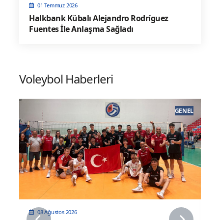
01 Temmuz 2026
Halkbank Kübalı Alejandro Rodríguez
Fuentes İle Anlaşma Sağladı
Voleybol Haberleri
EL
GENEL