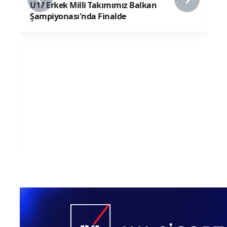
08 Ağustos 2026
U17 Kız Milli Takımımız, ABD'ye 3-0 Mağlup
Oldu