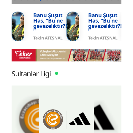
smi
VakıfBank, Vanja Ivanovic’i transfer etti
U17 
Şamp
şut
Banu Şuşut
Banu Şuşut
 ne
Has, "Bu ne
Has, "Bu ne
tir?!
gevezeliktir?!
gevezeliktir?!
"
"
ŞNAL
Tekin ATEŞNAL
Tekin ATEŞNAL
Sultanlar Ligi