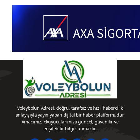
resmi
Finalde
iyetle
Oynadı
forma
adı
sponsoru
adidas
Voleybolun Adresi, doğru, tarafsız ve hızlı habercilik
anlayışıyla yayın yapan dijital bir haber platformudur.
Amacımız, okuyucularımıza güncel, güvenilir ve
erişilebilir bilgi sunmaktır.