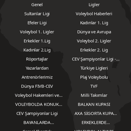
Genel
Ligler
Sultanlar Ligi
Voleybol Haberleri
Efeler Ligi
Kadınlar 1. Lig
Voleybol 1. Ligler
Dünya ve Avrupa
Erkekler 1.Lig
Voleybol 2. Ligler
Kadınlar 2.Lig
Erkekler 2. Lig
Röportajlar
CEV Şampiyonlar Ligi -
Erkekler
Yazarlardan
Türkiye Ligleri
Antrenörlerimiz
Plaj Voleybolu
Dünya FIVB-CEV
TVF
Voleybol Hakemleri ve
Milli Takımlar
Gözlemcileri
VOLEYBOLDA KONUK
BALKAN KUPASI
YAZARLAR
CEV Şampiyonlar Ligi
AXA SİGORTA KUPA
VOLEY
BAYANLARDA
ERKEKLERDE
TRANSFERLER
TRANSFERLER