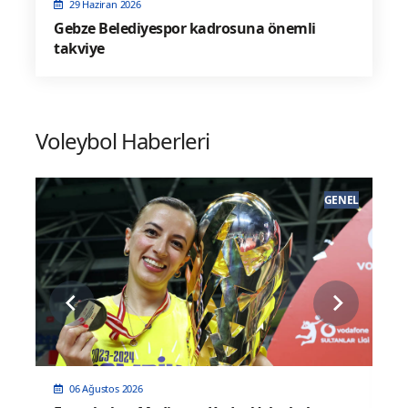
29 Haziran 2026
Gebze Belediyespor kadrosuna önemli
takviye
Voleybol Haberleri
EL
GENEL
06 Ağustos 2026