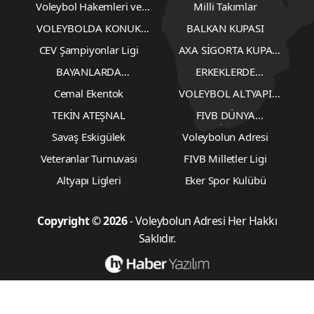
Voleybol Hakemleri ve
Milli Takımlar
Gözlemcileri
VOLEYBOLDA KONUK
BALKAN KUPASI
YAZARLAR
CEV Şampiyonlar Ligi
AXA SİGORTA KUPA
VOLEY
BAYANLARDA
ERKEKLERDE
TRANSFERLER
TRANSFERLER
Cemal Ekentok
VOLEYBOL ALTYAPI
KARŞILAŞMALARI
TEKİN ATEŞNAL
FIVB DÜNYA
ŞAMPİYONASI
Savaş Eskigülek
Voleybolun Adresi
Veteranlar Turnuvası
FIVB Milletler Ligi
Altyapı Ligleri
Eker Spor Kulübü
Copyright © 2026
- Voleybolun Adresi Her Hakkı
Saklıdır.