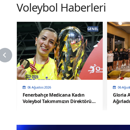
Voleybol Haberleri
ENEL
GENEL
06 Ağustos 2026
06 Ağus
Fenerbahçe Medicana Kadın
Gloria A
Voleybol Takımımızın Direktörü
Ağırladı
Pelin Çelik oldu