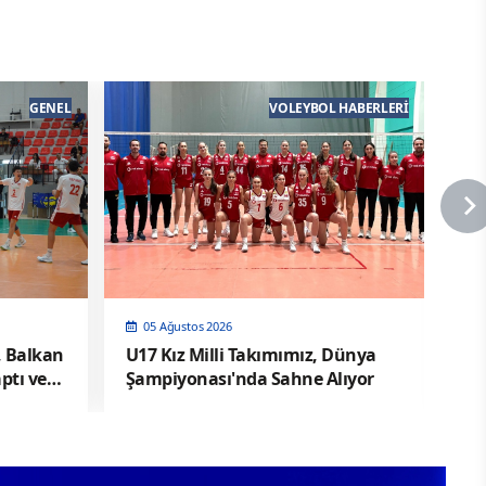
GENEL
VOLEYBOL HABERLERI
05 Ağustos 2026
, Balkan
U17 Kız Milli Takımımız, Dünya
20
ptı ve
Şampiyonası'nda Sahne Alıyor
Çe
Sa