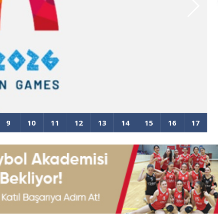
plerimiz Belli Oldu
F
Ç