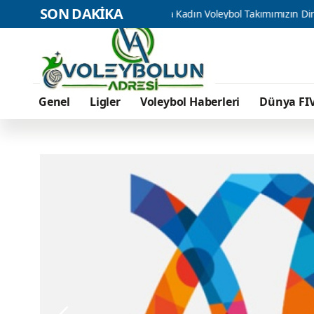
SON DAKİKA
nerbahçe Medicana Kadın Voleybol Takımımızın Direktörü Pelin Çelik 
Genel
Ligler
Voleybol Haberleri
Dünya FI
GENEL