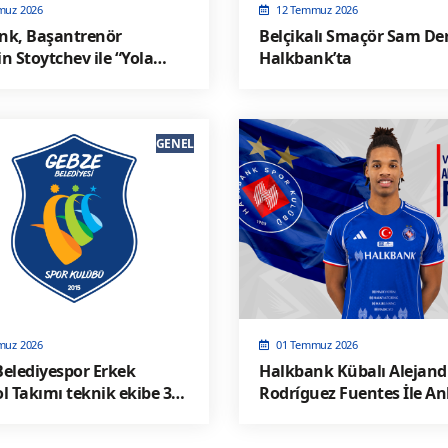
muz 2026
12 Temmuz 2026
nk, Başantrenör
Belçikalı Smaçör Sam De
n Stoytchev ile “Yola
Halkbank’ta
 Dedi
GENEL
muz 2026
01 Temmuz 2026
elediyespor Erkek
Halkbank Kübalı Alejand
l Takımı teknik ekibe 3
Rodríguez Fuentes İle A
Sağladı