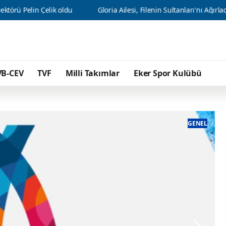
oldu
Gloria Ailesi, Filenin Sultanları'nı Ağırladı
U17 Erkek 
VB-CEV
TVF
Milli Takımlar
Eker Spor Kulübü
GENEL