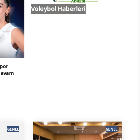
Voleybol Haberleri
spor
 devam
GENEL
GENEL