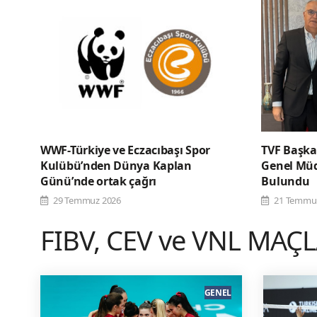
WWF-Türkiye ve Eczacıbaşı Spor
TVF Başka
Kulübü’nden Dünya Kaplan
Genel Müd
Günü’nde ortak çağrı
Bulundu
29 Temmuz 2026
21 Temmu
FIBV, CEV ve VNL MAÇ
GENEL