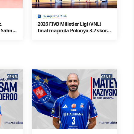
02 Ağustos 2026
z,
2026 FIVB Milletler Ligi (VNL)
 Sahne
final maçında Polonya 3-2 skorla
ABD' yi yendi
GENEL
GENEL