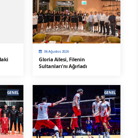
06 Ağustos 2026
daki
Gloria Ailesi, Filenin
Sultanları'nı Ağırladı
GENEL
GENEL