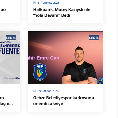
11 Temmuz 2026
roo
Halkbank, Matey Kaziyski ile
“Yola Devam” Dedi
GENEL
GENEL
29 Haziran 2026
ro
Gebze Belediyespor kadrosuna
nlaşma
önemli takviye