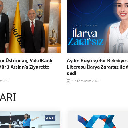
nı Üstündağ, VakıfBank
Aydın Büyükşehir Belediye
ürü Arslan'a Ziyarette
Liberosu İlarya Zararsız ile
dedi
z 2026
17 Temmuz 2026
LARI
GENEL