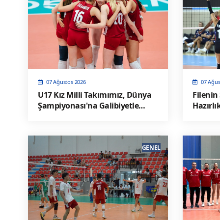
07 Ağustos 2026
07 Ağus
U17 Kız Milli Takımımız, Dünya
Filenin
Şampiyonası'na Galibiyetle
Hazırlı
Başladı
GENEL