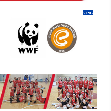
Türk Voleybolunda Değişmeyen
GENEL
Hastalık
enerbahçe Medicana Kadın Voleybol Ta
WWF-Türkiye ve Eczacıbaşı Spor
Kulübü’nden Dünya Kaplan Günü’nde
elik oldu
ortak çağrı