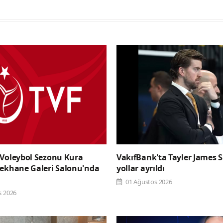
 Voleybol Sezonu Kura
VakıfBank'ta Tayler James S
şekhane Galeri Salonu'nda
yollar ayrıldı
01 Ağustos 2026
s 2026