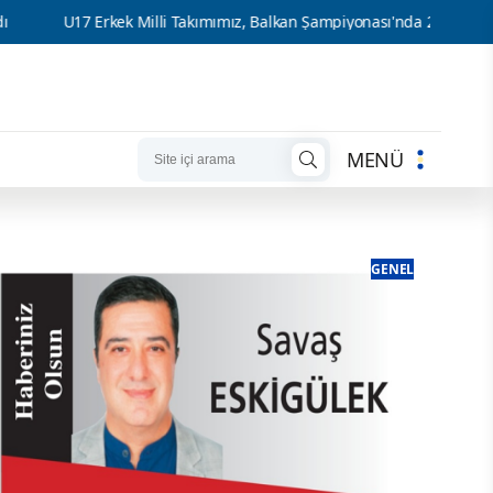
Milli Takımımız, Balkan Şampiyonası'nda 2 de 2 yaptı ve Yarı Finalde
MENÜ
GENEL