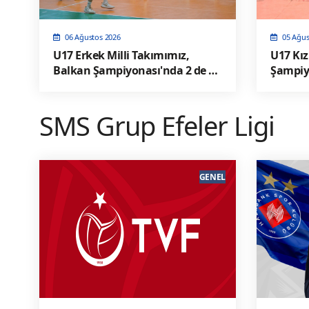
06 Ağustos 2026
05 Ağus
U17 Erkek Milli Takımımız,
U17 Kız
Balkan Şampiyonası'nda 2 de 2
Şampiy
yaptı ve Yarı Finalde
SMS Grup Efeler Ligi
GENEL