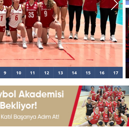
Şampiyonası'nda Sahne Alıyor
2
y