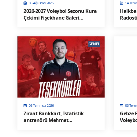
05 Ağustos 2026
14 Tem
2026-2027 Voleybol Sezonu Kura
Halkba
Çekimi Fişekhane Galeri
Radosti
Salonu'nda yapılacak
Devam”
GENEL
03 Temmuz 2026
03 Tem
Ziraat Bankkart, İstatistik
Gebze B
antrenörü Mehmet
Voleybo
Tuğyanoğlu'na teşekkür etti!
isim