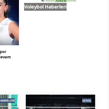
Voleybol Haberleri
spor
 devam
HABERLERI
GENEL