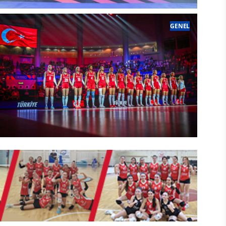
Filenin Efeleri, Milletler Ligi
GENEL
Finallerinde Sahaya Çıkıyor
026-2027 Voleybol Sezonu Kura Çekimi
2026 FIVB Milletler ligi Şampiyonu
Filenin Sultanları Brezilya'yı 3-1 yenerek
apılacak
2. Kez VNL Şampiyonu oldu