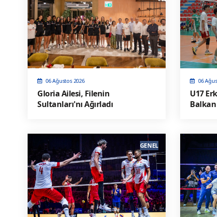
06 Ağustos 2026
06 Ağus
Gloria Ailesi, Filenin
U17 Erk
Sultanları'nı Ağırladı
Balkan
yaptı v
GENEL