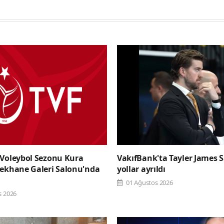
 Voleybol Sezonu Kura
VakıfBank'ta Tayler James S
şekhane Galeri Salonu'nda
yollar ayrıldı
01 Ağustos 2026
s 2026