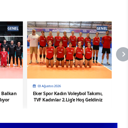
GENEL
GENEL
03 Ağustos 2026
, Balkan
Eker Spor Kadın Voleybol Takımı,
Fe
ıyor
TVF Kadınlar 2.Lig’e Hoş Geldiniz
Vo
Pel