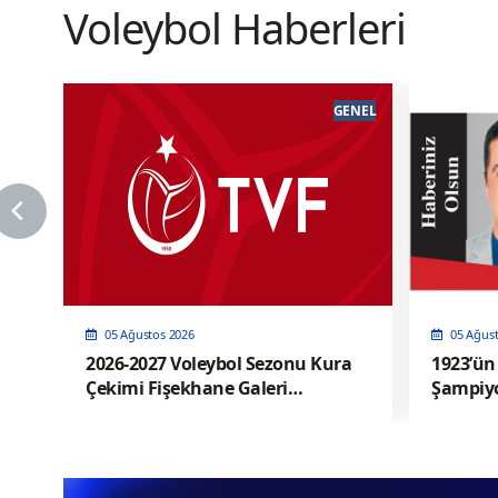
Voleybol Haberleri
LERI
GENEL
05 Ağustos 2026
05 Ağus
2026-2027 Voleybol Sezonu Kura
1923’ün 
Çekimi Fişekhane Galeri
Şampiy
Salonu'nda yapılacak