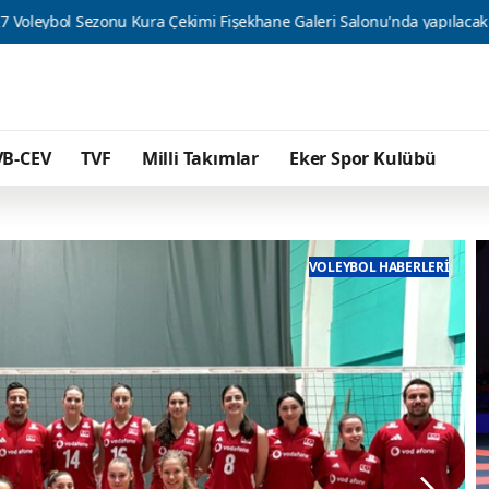
a Çekimi Fişekhane Galeri Salonu'nda yapılacak
1923’ün Cesar
VB-CEV
TVF
Milli Takımlar
Eker Spor Kulübü
VOLEYBOL HABERLERI