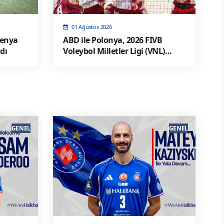
01 Ağustos 2026
venya
ABD ile Polonya, 2026 FIVB
dı
Voleybol Milletler Ligi (VNL)
Şampiyonluk karşılaşması İçin
Karşı Karşıya Geliyor
GENEL
GENEL