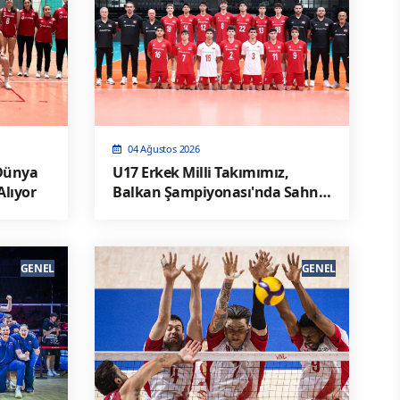
04 Ağustos 2026
 Dünya
U17 Erkek Milli Takımımız,
lıyor
Balkan Şampiyonası'nda Sahne
Alıyor
GENEL
GENEL