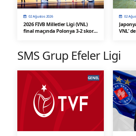
02 Ağustos 2026
02 Ağus
2026 FIVB Milletler Ligi (VNL)
Japonya
final maçında Polonya 3-2 skorla
VNL' d
ABD' yi yendi
SMS Grup Efeler Ligi
GENEL