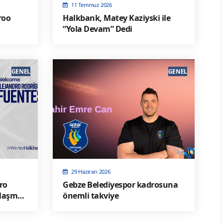
11 Temmuz 2026
roo
Halkbank, Matey Kaziyski ile
“Yola Devam” Dedi
GENEL
GENEL
29 Haziran 2026
ro
Gebze Belediyespor kadrosuna
nlaşma
önemli takviye