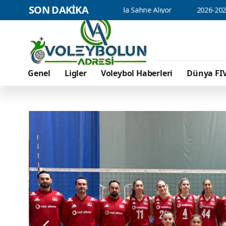
SON DAKİKA
a Şampiyonası'nda Sahne Alıyor
2026-2027 Voleybol Sezonu Kur
Genel
Ligler
Voleybol Haberleri
Dünya FI
GENEL