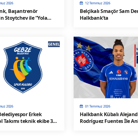
muz 2026
12 Temmuz 2026
nk, Başantrenör
Belçikalı Smaçör Sam De
n Stoytchev ile “Yola
Halkbank’ta
 Dedi
GENEL
muz 2026
01 Temmuz 2026
elediyespor Erkek
Halkbank Kübalı Alejand
l Takımı teknik ekibe 3
Rodríguez Fuentes İle A
Sağladı