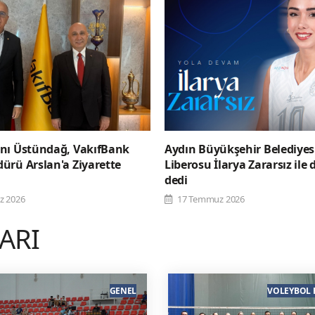
nı Üstündağ, VakıfBank
Aydın Büyükşehir Belediye
ürü Arslan'a Ziyarette
Liberosu İlarya Zararsız ile
dedi
z 2026
17 Temmuz 2026
LARI
GENEL
VOLEYBOL 