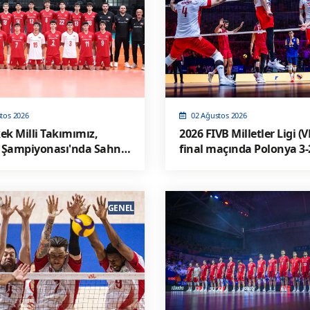
tos 2026
02 Ağustos 2026
ek Milli Takımımız,
2026 FIVB Milletler Ligi (
 Şampiyonası'nda Sahne
final maçında Polonya 3-2 skorla
ABD' yi yendi
GENEL