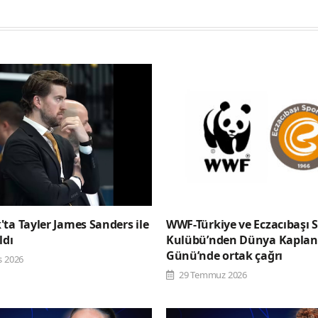
ta Tayler James Sanders ile
WWF-Türkiye ve Eczacıbaşı 
ldı
Kulübü’nden Dünya Kaplan
Günü’nde ortak çağrı
s 2026
29 Temmuz 2026