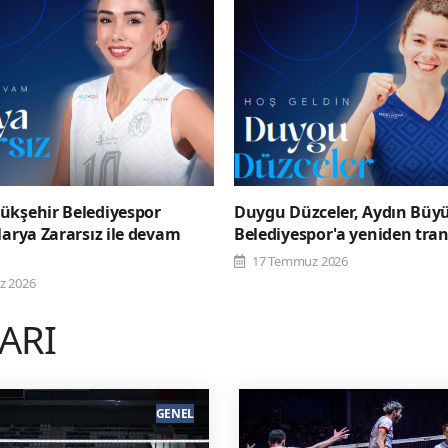
ükşehir Belediyespor
Duygu Düzceler, Aydın Büy
larya Zararsız ile devam
Belediyespor'a yeniden tran
17 Temmuz 2026
z 2026
LARI
GENEL