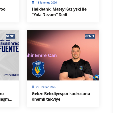
11 Temmuz 2026
roo
Halkbank, Matey Kaziyski ile
“Yola Devam” Dedi
GENEL
GENEL
29 Haziran 2026
ro
Gebze Belediyespor kadrosuna
nlaşma
önemli takviye