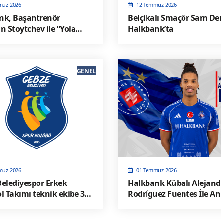
muz 2026
12 Temmuz 2026
nk, Başantrenör
Belçikalı Smaçör Sam De
n Stoytchev ile “Yola
Halkbank’ta
 Dedi
GENEL
muz 2026
01 Temmuz 2026
elediyespor Erkek
Halkbank Kübalı Alejand
l Takımı teknik ekibe 3
Rodríguez Fuentes İle A
Sağladı