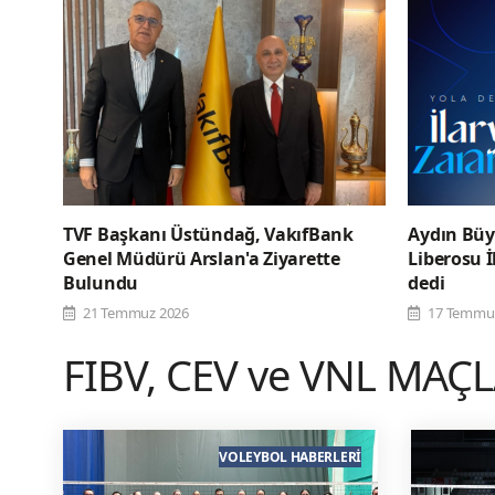
TVF Başkanı Üstündağ, VakıfBank
Aydın Büy
Genel Müdürü Arslan'a Ziyarette
Liberosu İ
Bulundu
dedi
21 Temmuz 2026
17 Temmu
FIBV, CEV ve VNL MAÇ
VOLEYBOL HABERLERI