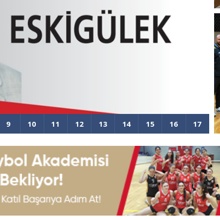
iyonluğu
U