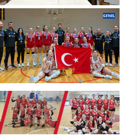
VolleyABLE Projesi Ortakları Fermo'da
GENEL
Bir Araya Geldi
17 Erkek Milli Takımımız, Balkan Şam
U16 Kız Milli Takımımız, Namağlup
Balkan Şampiyonu!