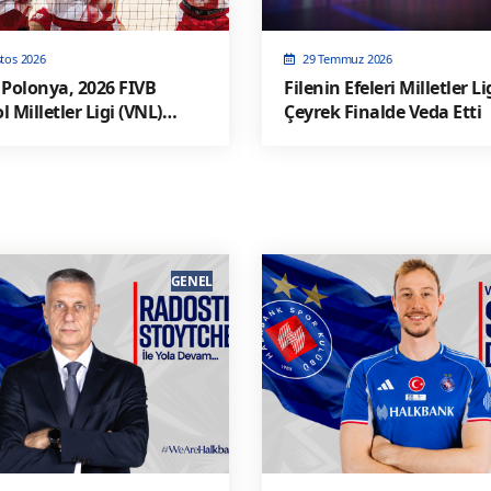
tos 2026
29 Temmuz 2026
 Polonya, 2026 FIVB
Filenin Efeleri Milletler Li
l Milletler Ligi (VNL)
Çeyrek Finalde Veda Etti
nluk karşılaşması İçin
arşıya Geliyor
GENEL