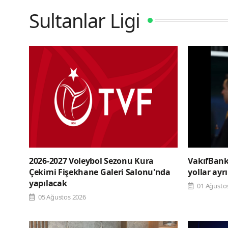
Sultanlar Ligi
2026-2027 Voleybol Sezonu Kura
VakıfBank'
Çekimi Fişekhane Galeri Salonu'nda
yollar ayrı
yapılacak
01 Ağusto
05 Ağustos 2026