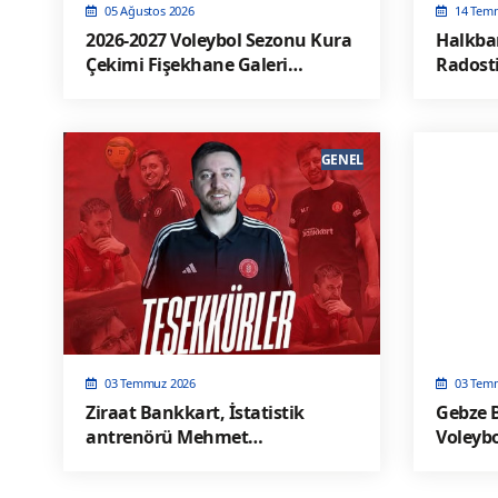
05 Ağustos 2026
14 Tem
2026-2027 Voleybol Sezonu Kura
Halkba
Çekimi Fişekhane Galeri
Radosti
Salonu'nda yapılacak
Devam”
GENEL
03 Temmuz 2026
03 Tem
Ziraat Bankkart, İstatistik
Gebze B
antrenörü Mehmet
Voleybo
Tuğyanoğlu'na teşekkür etti!
isim