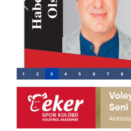
u'nda
1923’ün Cesareti, 2026’nın Şamp