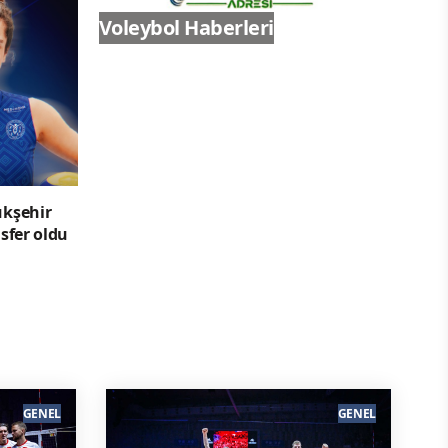
Voleybol Haberleri
ükşehir
sfer oldu
GENEL
GENEL