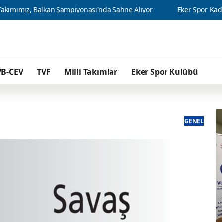
ampiyonası'nda Sahne Alıyor
Eker Spor Kadın Voleybol Takımı, TV
VB-CEV
TVF
Milli Takımlar
Eker Spor Kulübü
GENEL