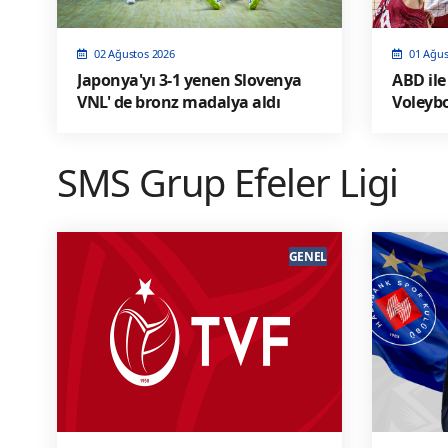
02 Ağustos 2026
01 Ağus
Japonya'yı 3-1 yenen Slovenya
ABD ile
VNL' de bronz madalya aldı
Voleybo
Şampiyo
Karşı K
SMS Grup Efeler Ligi
GENEL