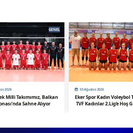
GENEL
tos 2026
02 Ağustos 2026
or Kadın Voleybol Takımı,
2026 FIVB Milletler Ligi (VN
ınlar 2.Lig’e Hoş Geldiniz
maçında Polonya 3-2 skorla ABD'
yi yendi