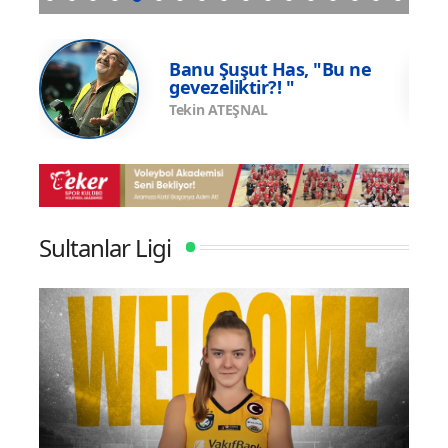
p
Galatasaray Efe Mandıracı transferini resmi
Vakıf
olarak açıkladı
e
Banu Şuşut Has, "Bu ne
gevezeliktir?! "
Tekin ATEŞNAL
Sultanlar Ligi