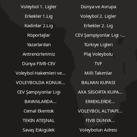
Voleybol 1. Ligler
Dünya ve Avrupa
Erkekler 1.Lig
Voleybol 2. Ligler
Kadınlar 2.Lig
Erkekler 2. Lig
Röportajlar
CEV Şampiyonlar Ligi -
Erkekler
Yazarlardan
Türkiye Ligleri
Antrenörlerimiz
Plaj Voleybolu
Dünya FIVB-CEV
TVF
Voleybol Hakemleri ve
Milli Takımlar
Gözlemcileri
VOLEYBOLDA KONUK
BALKAN KUPASI
YAZARLAR
CEV Şampiyonlar Ligi
AXA SİGORTA KUPA
VOLEY
BAYANLARDA
ERKEKLERDE
TRANSFERLER
TRANSFERLER
Cemal Ekentok
VOLEYBOL ALTYAPI
KARŞILAŞMALARI
TEKİN ATEŞNAL
FIVB DÜNYA
ŞAMPİYONASI
Savaş Eskigülek
Voleybolun Adresi