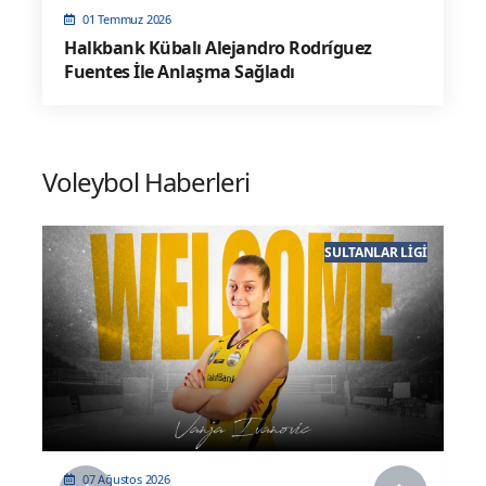
01 Temmuz 2026
Halkbank Kübalı Alejandro Rodríguez
Fuentes İle Anlaşma Sağladı
Voleybol Haberleri
GI
GENEL