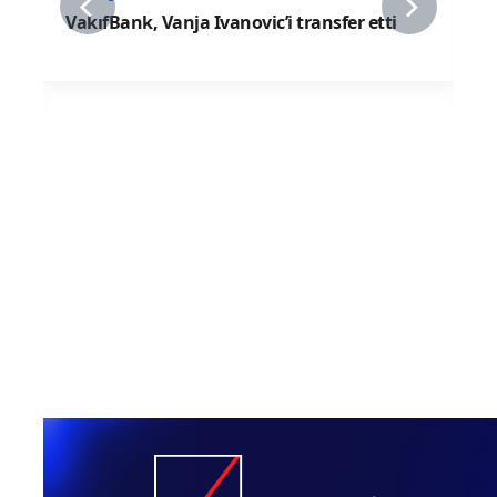
07 Ağustos 2026
U17 Kız Milli Takımımız, Dünya
Şampiyonası'na Galibiyetle Başladı