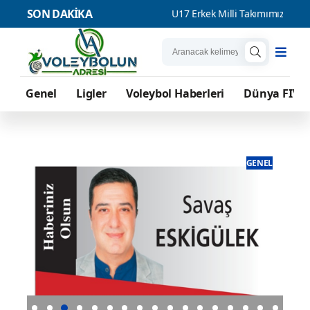
SON DAKİKA
mpiyonluğu
U17 Erkek Milli Takımımız, Balkan Şampiyonası'nda
Genel
Ligler
Voleybol Haberleri
Dünya FIVB
ENEL
GENEL