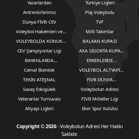
Yazarlardan
Türkiye Ligleri
Antrenörlerimiz
Plaj Voleybolu
Dünya FIVB-CEV
TVF
Voleybol Hakemleri ve
Milli Takımlar
Gözlemcileri
VOLEYBOLDA KONUK
BALKAN KUPASI
YAZARLAR
CEV Şampiyonlar Ligi
AXA SİGORTA KUPA
VOLEY
BAYANLARDA
ERKEKLERDE
TRANSFERLER
TRANSFERLER
Cemal Ekentok
VOLEYBOL ALTYAPI
KARŞILAŞMALARI
TEKİN ATEŞNAL
FIVB DÜNYA
ŞAMPİYONASI
Savaş Eskigülek
Voleybolun Adresi
Veteranlar Turnuvası
FIVB Milletler Ligi
Altyapı Ligleri
Eker Spor Kulübü
Copyright © 2026
- Voleybolun Adresi Her Hakkı
Saklıdır.