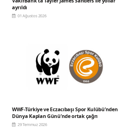
VakıfBank'ta Tayler James Sanders ile yollar
ayrıldı
01 Ağustos 2026
WWF-Türkiye ve Eczacıbaşı Spor Kulübü’nden
Dünya Kaplan Günü’nde ortak çağrı
29 Temmuz 2026