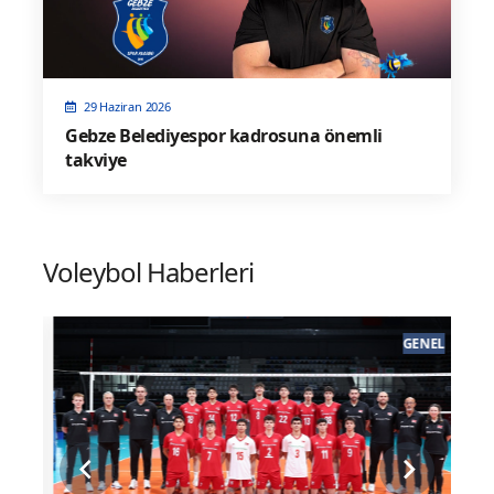
29 Haziran 2026
Gebze Belediyespor kadrosuna önemli
takviye
Voleybol Haberleri
EL
GENEL