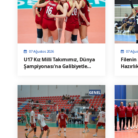
07 Ağustos 2026
07 Ağus
U17 Kız Milli Takımımız, Dünya
Filenin
Şampiyonası'na Galibiyetle
Hazırlı
Başladı
GENEL