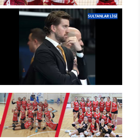
ABD ile Polonya, 2026 FIVB Voleybol
SULTANLAR LIGI
Milletler Ligi (VNL) Şampiyonluk
karşılaşması İçin Karşı Karşıya Geliyor
enerbahçe Medicana Kadın Voleybol Ta
VakıfBank'ta Tayler James Sanders ile
yollar ayrıldı
elik oldu