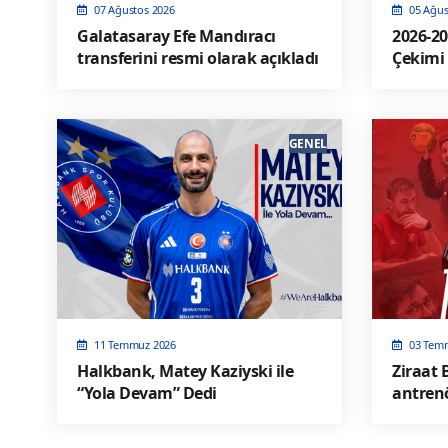
07 Ağustos 2026
05 Ağus
Galatasaray Efe Mandıracı
2026-20
transferini resmi olarak açıkladı
Çekimi 
Salonu
GENEL
11 Temmuz 2026
03 Tem
Halkbank, Matey Kaziyski ile
Ziraat 
“Yola Devam” Dedi
antren
Tuğyano