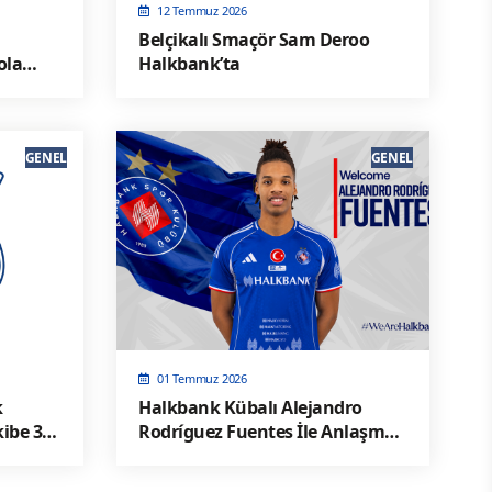
12 Temmuz 2026
Belçikalı Smaçör Sam Deroo
ola
Halkbank’ta
GENEL
GENEL
01 Temmuz 2026
k
Halkbank Kübalı Alejandro
kibe 3
Rodríguez Fuentes İle Anlaşma
Sağladı