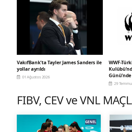
VakıfBank'ta Tayler James Sanders ile
WWF-Türki
yollar ayrıldı
Kulübü’n
Günü’nde 
01 Ağustos 2026
29 Temmu
FIBV, CEV ve VNL MAÇ
GENEL