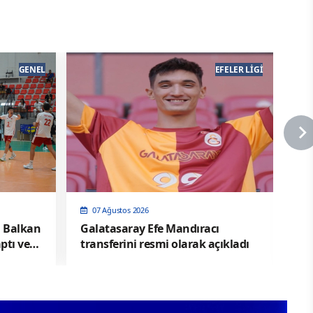
GENEL
EFELER LIGI
07 Ağustos 2026
, Balkan
Galatasaray Efe Mandıracı
Va
ptı ve
transferini resmi olarak açıkladı
tra