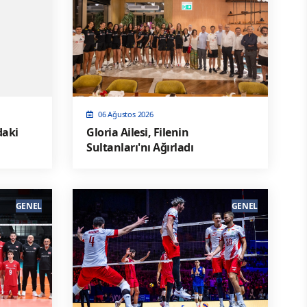
06 Ağustos 2026
daki
Gloria Ailesi, Filenin
Sultanları'nı Ağırladı
GENEL
GENEL