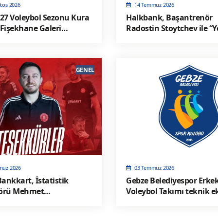
tos 2026
14 Temmuz 2026
27 Voleybol Sezonu Kura
Halkbank, Başantrenör
Fişekhane Galeri
Radostin Stoytchev ile “Y
'nda yapılacak
Devam” Dedi
GENEL
muz 2026
03 Temmuz 2026
Bankkart, İstatistik
Gebze Belediyespor Erke
örü Mehmet
Voleybol Takımı teknik e
ğlu'na teşekkür etti!
isim