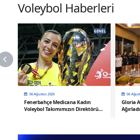
Voleybol Haberleri
ENEL
GENEL
06 Ağustos 2026
06 Ağus
Fenerbahçe Medicana Kadın
Gloria A
Voleybol Takımımızın Direktörü
Ağırladı
Pelin Çelik oldu