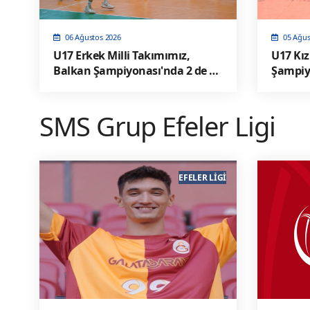
06 Ağustos 2026
05 Ağus
U17 Erkek Milli Takımımız,
U17 Kız
Balkan Şampiyonası'nda 2 de 2
Şampiy
yaptı ve Yarı Finalde
SMS Grup Efeler Ligi
EFELER LIGI