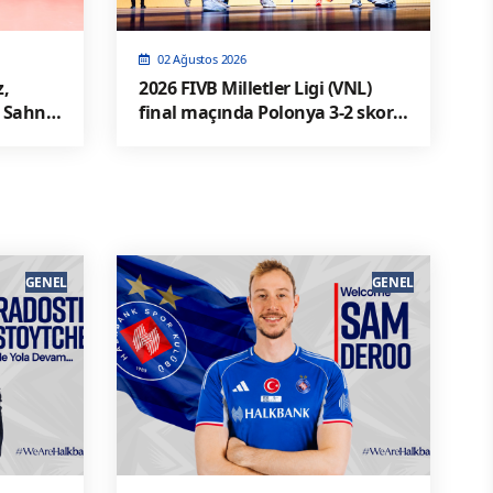
02 Ağustos 2026
z,
2026 FIVB Milletler Ligi (VNL)
 Sahne
final maçında Polonya 3-2 skorla
ABD' yi yendi
GENEL
GENEL