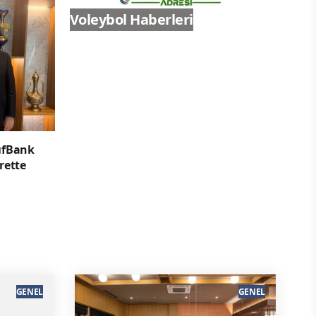
Voleybol Haberleri
ıfBank
rette
GENEL
GENEL