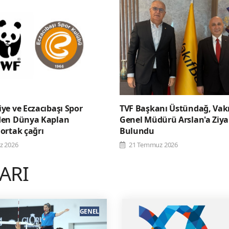
ye ve Eczacıbaşı Spor
TVF Başkanı Üstündağ, Vak
den Dünya Kaplan
Genel Müdürü Arslan'a Ziya
ortak çağrı
Bulundu
z 2026
21 Temmuz 2026
LARI
GENEL