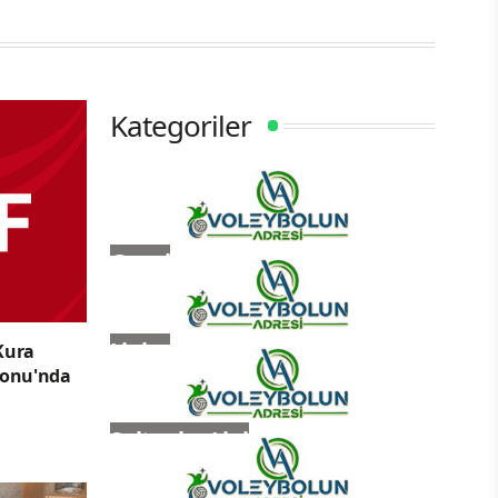
Kategoriler
Genel
Ligler
Kura
lonu'nda
Sultanlar Ligi