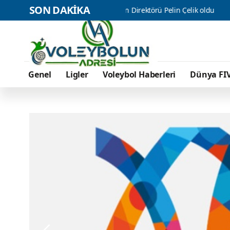
SON DAKİKA
ybol Takımımızın Direktörü Pelin Çelik oldu
Gloria Ailesi, File
Genel
Ligler
Voleybol Haberleri
Dünya FI
GENEL