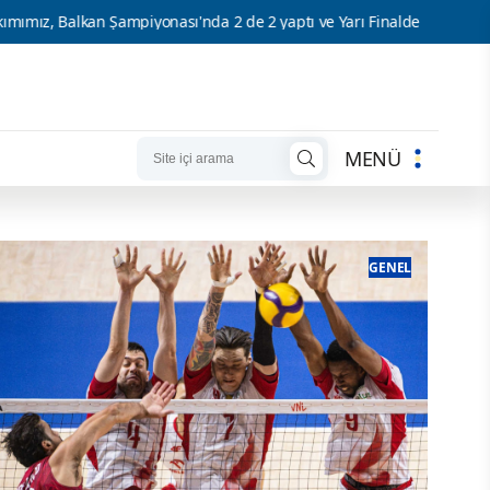
iyonası'nda 2 de 2 yaptı ve Yarı Finalde
U17 Kız Milli Takımımı
MENÜ
GENEL