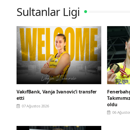
Sultanlar Ligi
VakıfBank, Vanja Ivanovic’i transfer
Fenerbahç
etti
Takımımızı
oldu
07 Ağustos 2026
06 Ağusto