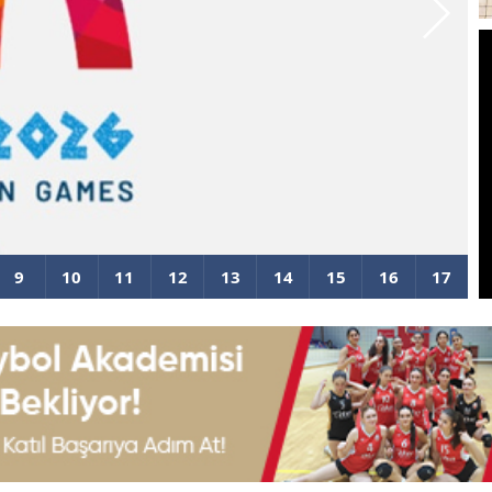
plerimiz Belli Oldu
F
Ç