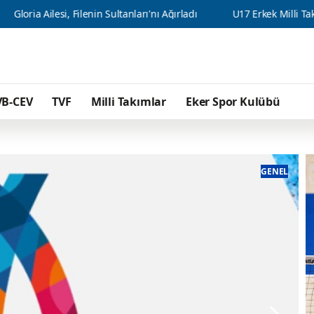
nin Sultanları'nı Ağırladı
U17 Erkek Milli Takımımız, Balkan Şamp
VB-CEV
TVF
Milli Takımlar
Eker Spor Kulübü
GENEL