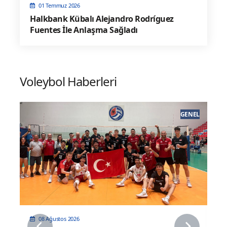
01 Temmuz 2026
Halkbank Kübalı Alejandro Rodríguez
Fuentes İle Anlaşma Sağladı
Voleybol Haberleri
EL
GENEL
08 Ağustos 2026