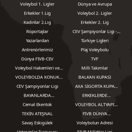
Voleybol 1. Ligler
Dünya ve Avrupa
Erkekler 1.Lig
Voleybol 2. Ligler
Kadınlar 2.Lig
Erkekler 2. Lig
Röportajlar
CEV Şampiyonlar Ligi -
Erkekler
Yazarlardan
Türkiye Ligleri
Antrenörlerimiz
Plaj Voleybolu
Dünya FIVB-CEV
TVF
Voleybol Hakemleri ve
Milli Takımlar
Gözlemcileri
VOLEYBOLDA KONUK
BALKAN KUPASI
YAZARLAR
CEV Şampiyonlar Ligi
AXA SİGORTA KUPA
VOLEY
BAYANLARDA
ERKEKLERDE
TRANSFERLER
TRANSFERLER
Cemal Ekentok
VOLEYBOL ALTYAPI
KARŞILAŞMALARI
TEKİN ATEŞNAL
FIVB DÜNYA
ŞAMPİYONASI
Savaş Eskigülek
Voleybolun Adresi
Veteranlar Turnuvası
FIVB Milletler Ligi