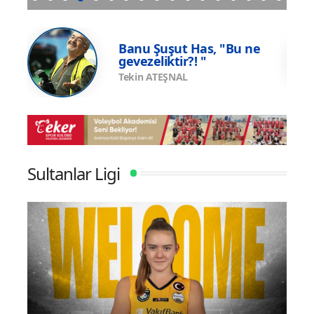
una
Eczacıbaşı Peron İstanbul’un resmi forma
U17 
sponsoru adidas
Şamp
e
Banu Şuşut Has, "Bu ne
gevezeliktir?! "
Tekin ATEŞNAL
Sultanlar Ligi