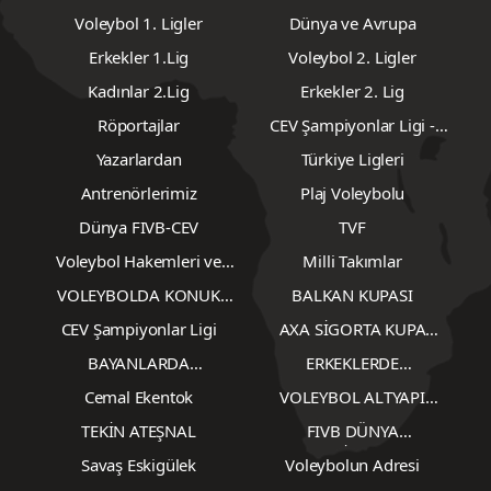
Voleybol 1. Ligler
Dünya ve Avrupa
Erkekler 1.Lig
Voleybol 2. Ligler
Kadınlar 2.Lig
Erkekler 2. Lig
Röportajlar
CEV Şampiyonlar Ligi -
Erkekler
Yazarlardan
Türkiye Ligleri
Antrenörlerimiz
Plaj Voleybolu
Dünya FIVB-CEV
TVF
Voleybol Hakemleri ve
Milli Takımlar
Gözlemcileri
VOLEYBOLDA KONUK
BALKAN KUPASI
YAZARLAR
CEV Şampiyonlar Ligi
AXA SİGORTA KUPA
VOLEY
BAYANLARDA
ERKEKLERDE
TRANSFERLER
TRANSFERLER
Cemal Ekentok
VOLEYBOL ALTYAPI
KARŞILAŞMALARI
TEKİN ATEŞNAL
FIVB DÜNYA
ŞAMPİYONASI
Savaş Eskigülek
Voleybolun Adresi