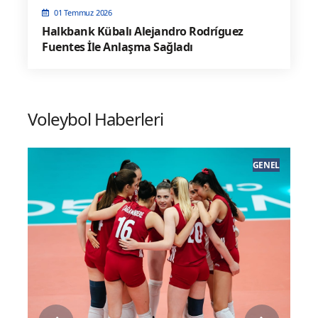
01 Temmuz 2026
Halkbank Kübalı Alejandro Rodríguez
Fuentes İle Anlaşma Sağladı
Voleybol Haberleri
GI
GENEL