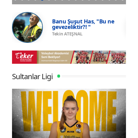
p
Galatasaray Efe Mandıracı transferini resmi
Vakıf
olarak açıkladı
e
Banu Şuşut Has, "Bu ne
gevezeliktir?! "
Tekin ATEŞNAL
Sultanlar Ligi