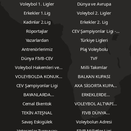
Voleybol 1. Ligler
Dünya ve Avrupa
Erkekler 1.Lig
Voleybol 2. Ligler
Kadınlar 2.Lig
Erkekler 2. Lig
Röportajlar
CEV Şampiyonlar Ligi -
Erkekler
Yazarlardan
Türkiye Ligleri
Antrenörlerimiz
Plaj Voleybolu
Dünya FIVB-CEV
TVF
Voleybol Hakemleri ve
Milli Takımlar
Gözlemcileri
VOLEYBOLDA KONUK
BALKAN KUPASI
YAZARLAR
CEV Şampiyonlar Ligi
AXA SİGORTA KUPA
VOLEY
BAYANLARDA
ERKEKLERDE
TRANSFERLER
TRANSFERLER
Cemal Ekentok
VOLEYBOL ALTYAPI
KARŞILAŞMALARI
TEKİN ATEŞNAL
FIVB DÜNYA
ŞAMPİYONASI
Savaş Eskigülek
Voleybolun Adresi
Veteranlar Turnuvası
FIVB Milletler Ligi