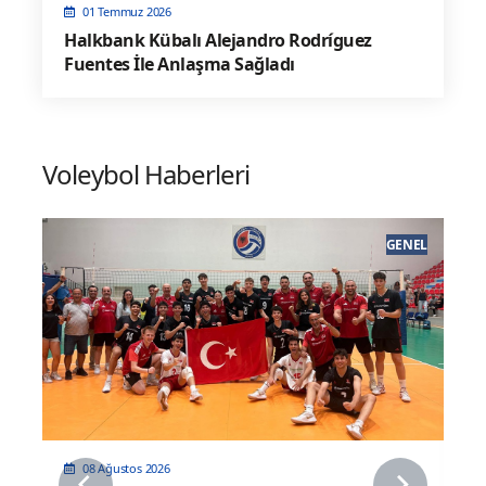
01 Temmuz 2026
Halkbank Kübalı Alejandro Rodríguez
Fuentes İle Anlaşma Sağladı
Voleybol Haberleri
EL
GENEL