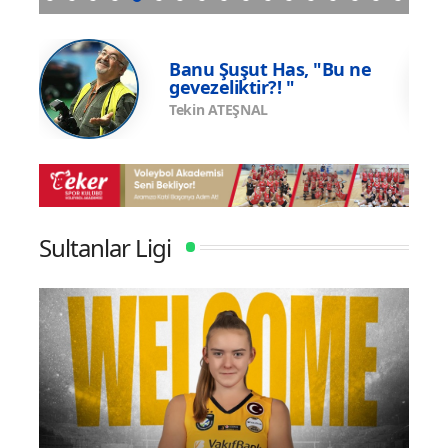
una
Eczacıbaşı Peron İstanbul’un resmi forma
U17 
sponsoru adidas
Şamp
e
Banu Şuşut Has, "Bu ne
gevezeliktir?! "
Tekin ATEŞNAL
Sultanlar Ligi