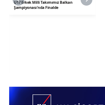
08 Ağustos 2026
U17 Kız Milli Takımımız, ABD'ye 3-0 Mağlup
Oldu