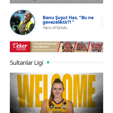
p
Galatasaray Efe Mandıracı transferini resmi
Vakıf
olarak açıkladı
e
Banu Şuşut Has, "Bu ne
gevezeliktir?! "
Tekin ATEŞNAL
Sultanlar Ligi