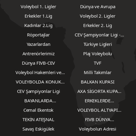
Voleybol 1. Ligler
Dünya ve Avrupa
Erkekler 1.Lig
Voleybol 2. Ligler
Kadınlar 2.Lig
Erkekler 2. Lig
Röportajlar
CEV Şampiyonlar Ligi -
Erkekler
Yazarlardan
Türkiye Ligleri
Antrenörlerimiz
Plaj Voleybolu
Dünya FIVB-CEV
TVF
Voleybol Hakemleri ve
Milli Takımlar
Gözlemcileri
VOLEYBOLDA KONUK
BALKAN KUPASI
YAZARLAR
CEV Şampiyonlar Ligi
AXA SİGORTA KUPA
VOLEY
BAYANLARDA
ERKEKLERDE
TRANSFERLER
TRANSFERLER
Cemal Ekentok
VOLEYBOL ALTYAPI
KARŞILAŞMALARI
TEKİN ATEŞNAL
FIVB DÜNYA
ŞAMPİYONASI
Savaş Eskigülek
Voleybolun Adresi