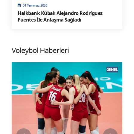
01 Temmuz 2026
Halkbank Kübalı Alejandro Rodríguez
Fuentes İle Anlaşma Sağladı
Voleybol Haberleri
GI
GENEL